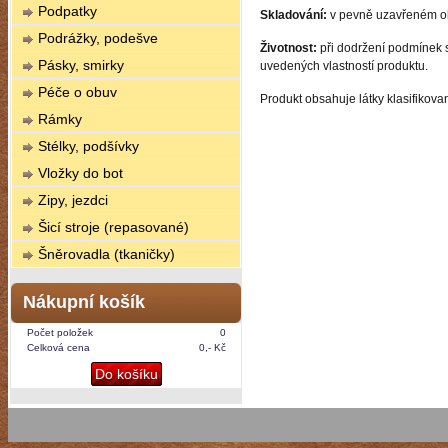
Podpatky
Skladování:
v pevně uzavřeném oba
Podrážky, podešve
Životnost:
při dodržení podmínek s
Pásky, smirky
uvedených vlastností produktu.
Péče o obuv
Produkt obsahuje látky klasifikov
Rámky
Stélky, podšívky
Vložky do bot
Zipy, jezdci
Šicí stroje (repasované)
Šněrovadla (tkaničky)
Nákupní košík
Počet položek
0
Celková cena
0,- Kč
Do košíku