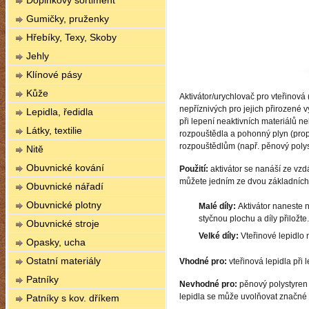
Doplňkový sortiment
Gumičky, pruženky
Hřebíky, Texy, Skoby
Jehly
Klínové pásy
Kůže
Aktivátor/urychlovač pro vteřinová
nepříznivých pro jejich přirozené 
Lepidla, ředidla
při lepení neaktivních materiálů neb
Látky, textilie
rozpouštědla a pohonný plyn (prop
rozpouštědlům (např. pěnový polys
Nitě
Obuvnické kování
Použití:
aktivátor se nanáší ze vzdá
můžete jedním ze dvou základních
Obuvnické nářadí
Obuvnické plotny
Malé díly:
Aktivátor naneste n
styčnou plochu a díly přiložte.
Obuvnické stroje
Velké díly:
Vteřinové lepidlo n
Opasky, ucha
Ostatní materiály
Vhodné pro:
vteřinová lepidla při
Patníky
Nevhodné pro:
pěnový polystyren 
lepidla se může uvolňovat značné m
Patníky s kov. dříkem